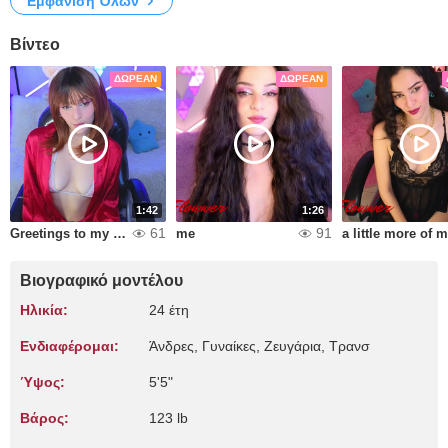
Εμφάνιση Όλων
Βίντεο
ΔΩΡΕΆΝ
ΔΩΡΕΆΝ
1:42
1:26
61
91
Greetings to my sweetheart kisses
me
a little more of 
Βιογραφικό μοντέλου
Ηλικία:
24 έτη
Ενδιαφέρομαι:
Άνδρες, Γυναίκες, Zευγάρια, Τρανσ
Ύψος:
5'5"
Βάρος:
123 lb