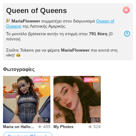
Queen of Queens
MariaFlowwer
συμμετέχει στον διαγωνισμό
Queen of
Queens
της Λατινικής Αμερικής.
Το μοντέλο βρίσκεται αυτήν τη στιγμή στην
791 θέση
(0
πόντοι).
Στείλτε Tokens για να φέρετε
MariaFlowwer
πιο κοντά στη
νίκη!
Φωτογραφίες
ΔΩΡΕΆΝ
ΔΩΡΕΆΝ
18
5
489
524
Maria on Halloween a little hot
My Photos