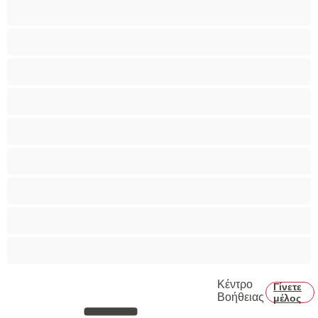
Ομαδικό Σεξ
Παιχνίδια
Πορνοστάρ
Πρωκτικό
Τεράστια Βυζιά
Τριχωτό μουνάκι
Φετίχ
Φοιτήτριες
Χυσίματα
Κέντρο
Γίνετε
Βοήθειας
μέλος