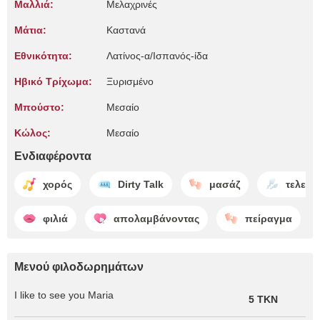
Μαλλιά:
Μελαχρινές
Μάτια:
Καστανά
Εθνικότητα:
Λατίνος-α/Ισπανός-ίδα
Ηβικό Τρίχωμα:
Ξυρισμένο
Μπούστο:
Μεσαίο
Κώλος:
Μεσαίο
Ενδιαφέροντα
χορός
Dirty Talk
μασάζ
τελείω
φιλιά
απολαμβάνοντας
πείραγμα
Μενού φιλοδωρημάτων
I like to see you Maria
5 TKN