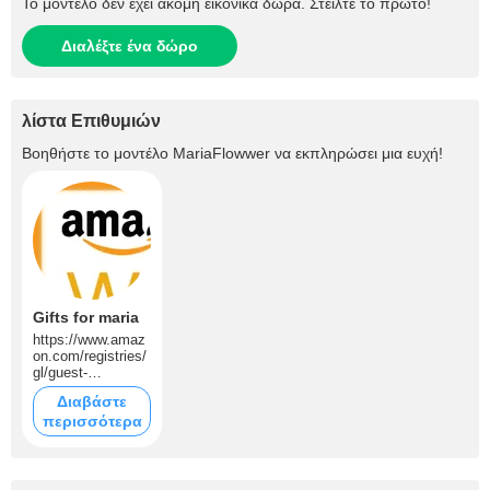
Το μοντέλο δεν έχει ακόμη εικονικά δώρα. Στείλτε το πρώτο!
Διαλέξτε ένα δώρο
λίστα Επιθυμιών
Βοηθήστε το μοντέλο
MariaFlowwer
να εκπληρώσει μια ευχή!
Gifts for maria
https://www.amaz
on.com/registries/
gl/guest-
view/1EY7QB6J0
Διαβάστε
G83B?
περισσότερα
ref_=cm_sw_r_ap
ann_ggr-subnav-
share_9ACXJA6K
Q77FPHW9ADCK
&language=en-US