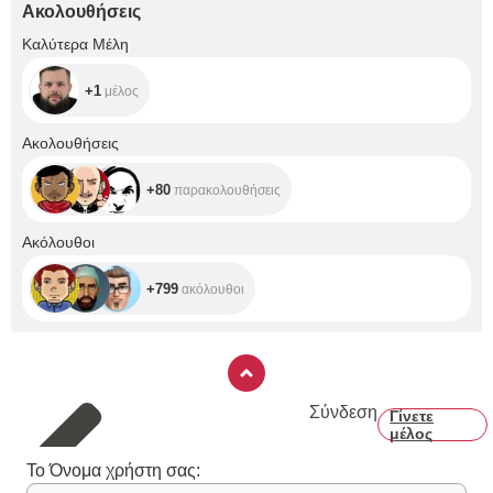
Ακολουθήσεις
+1
Καλύτερα Μέλη
+1
μέλος
+80
Ακολουθήσεις
+80
παρακολουθήσεις
+799
Ακόλουθοι
+799
ακόλουθοι
Σύνδεση
Γίνετε
μέλος
Το Όνομα χρήστη σας: