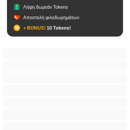
Λήψη δωρεάν Tokens
Αποστολή φιλοδωρημάτων
+ BONUS!
10 Tokens!
BBW
Έγκυες
Αράβισσες
Ασιάτισσες
Γιαγιάδες
Δεσίματα
Ενήλικες 18+