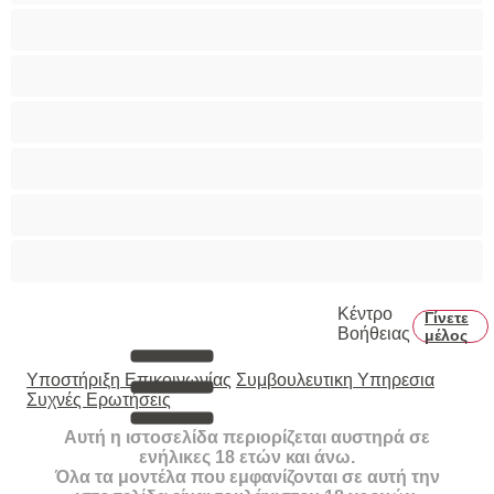
Πρωκτικό
Τεράστια Βυζιά
Τριχωτό μουνάκι
Φετίχ
Φοιτήτριες
Χυσίματα
Κέντρο
Γίνετε
Βοήθειας
μέλος
Υποστήριξη Επικοινωνίας
Συμβουλευτικη Υπηρεσια
Συχνές Ερωτήσεις
Αυτή η ιστοσελίδα περιορίζεται αυστηρά σε
ενήλικες 18 ετών και άνω.
Όλα τα μοντέλα που εμφανίζονται σε αυτή την